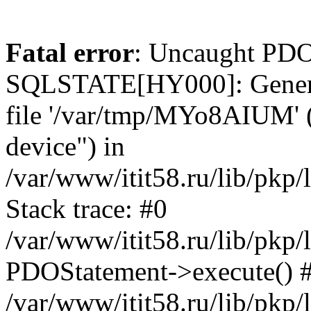
Fatal error
: Uncaught PDO
SQLSTATE[HY000]: General e
file '/var/tmp/MYo8AIUM' (
device") in
/var/www/itit58.ru/lib/pkp
Stack trace: #0
/var/www/itit58.ru/lib/pkp
PDOStatement->execute() 
/var/www/itit58.ru/lib/pkp