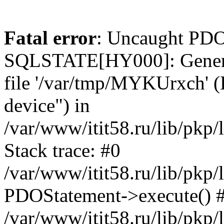
Fatal error
: Uncaught PDO
SQLSTATE[HY000]: General e
file '/var/tmp/MYKUrxch' (
device") in
/var/www/itit58.ru/lib/pkp
Stack trace: #0
/var/www/itit58.ru/lib/pkp
PDOStatement->execute() 
/var/www/itit58.ru/lib/pkp