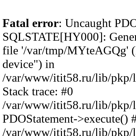
Fatal error
: Uncaught PDO
SQLSTATE[HY000]: General e
file '/var/tmp/MYteAGQg' (
device") in
/var/www/itit58.ru/lib/pkp
Stack trace: #0
/var/www/itit58.ru/lib/pkp
PDOStatement->execute() 
/var/www/itit58.ru/lib/pkp