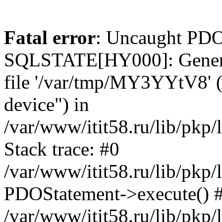
Fatal error
: Uncaught PDO
SQLSTATE[HY000]: General e
file '/var/tmp/MY3YYtV8' (
device") in
/var/www/itit58.ru/lib/pkp
Stack trace: #0
/var/www/itit58.ru/lib/pkp
PDOStatement->execute() 
/var/www/itit58.ru/lib/pkp