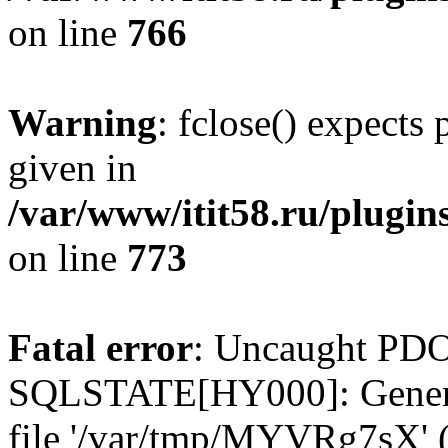
on line
766
Warning
: fclose() expects
given in
/var/www/itit58.ru/plugin
on line
773
Fatal error
: Uncaught PDO
SQLSTATE[HY000]: General e
file '/var/tmp/MYVRg7sX' (