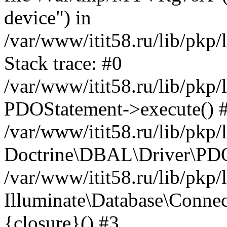
device") in
/var/www/itit58.ru/lib/pkp
Stack trace: #0
/var/www/itit58.ru/lib/pkp
PDOStatement->execute() 
/var/www/itit58.ru/lib/pkp
Doctrine\DBAL\Driver\PDO
/var/www/itit58.ru/lib/pkp
Illuminate\Database\Connec
{closure}() #3